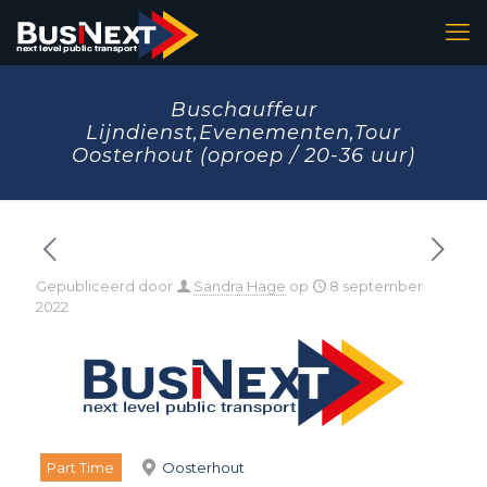
Buschauffeur
Lijndienst,Evenementen,Tour
Oosterhout (oproep / 20-36 uur)
Gepubliceerd door
Sandra Hage
op
8 september
2022
Part Time
Oosterhout