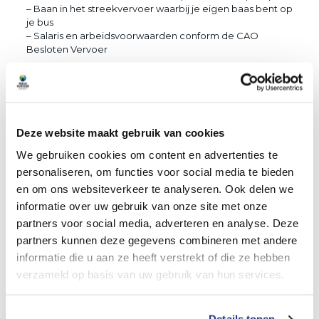
– Baan in het streekvervoer waarbij je eigen baas bent op
je bus
– Salaris en arbeidsvoorwaarden conform de CAO
Besloten Vervoer
Wat vragen wij?
– Rijbewijs D met code 95 (code 95 niet verplicht)
– Je bent gastvrij, klantvriendelijk en kan zelfstandig
werken
– Je hebt een representatief voorkomen
Deze website maakt gebruik van cookies
Ben je geïnteresseerd? Solliciteer! Of heb je vragen
We gebruiken cookies om content en advertenties te
neem gerust contact op. Stuur jouw sollicitatie met CV
personaliseren, om functies voor social media te bieden
naar personeelszaken@businext.nl of bel naar 0187 745
en om ons websiteverkeer te analyseren. Ook delen we
506 en wie weet tot snel!
informatie over uw gebruik van onze site met onze
partners voor social media, adverteren en analyse. Deze
partners kunnen deze gegevens combineren met andere
informatie die u aan ze heeft verstrekt of die ze hebben
verzameld op basis van uw gebruik van hun services.
Delen
0