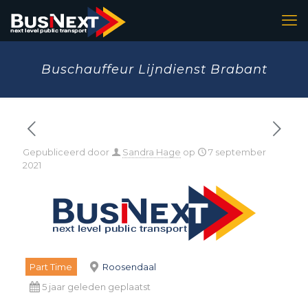
Buschauffeur Lijndienst Brabant
Gepubliceerd door
Sandra Hage
op
7 september
2021
Part Time
Roosendaal
5 jaar geleden geplaatst