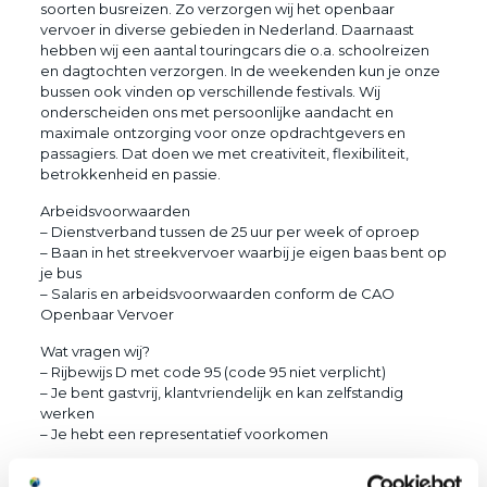
soorten busreizen. Zo verzorgen wij het openbaar
vervoer in diverse gebieden in Nederland. Daarnaast
hebben wij een aantal touringcars die o.a. schoolreizen
en dagtochten verzorgen. In de weekenden kun je onze
bussen ook vinden op verschillende festivals. Wij
onderscheiden ons met persoonlijke aandacht en
maximale ontzorging voor onze opdrachtgevers en
passagiers. Dat doen we met creativiteit, flexibiliteit,
betrokkenheid en passie.
Arbeidsvoorwaarden
– Dienstverband tussen de 25 uur per week of oproep
– Baan in het streekvervoer waarbij je eigen baas bent op
je bus
– Salaris en arbeidsvoorwaarden conform de CAO
Openbaar Vervoer
Wat vragen wij?
– Rijbewijs D met code 95 (code 95 niet verplicht)
– Je bent gastvrij, klantvriendelijk en kan zelfstandig
werken
– Je hebt een representatief voorkomen
Ben je geïnteresseerd? Solliciteer! Of heb je vragen