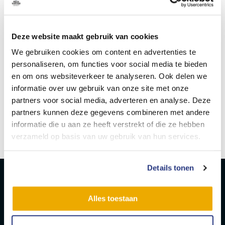
neem gerust contact op. Stuur jouw sollicitatie met CV
naar personeelszaken@businext.nl of bel naar 0187 745
506 en wie weet tot snel!
Deze website maakt gebruik van cookies
We gebruiken cookies om content en advertenties te
personaliseren, om functies voor social media te bieden
en om ons websiteverkeer te analyseren. Ook delen we
Delen
1
informatie over uw gebruik van onze site met onze
partners voor social media, adverteren en analyse. Deze
partners kunnen deze gegevens combineren met andere
Sandra Hage
informatie die u aan ze heeft verstrekt of die ze hebben
verzameld op basis van uw gebruik van hun services.
Details tonen
Alles toestaan